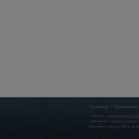
Соглашение
|
Обратная связь
Flado.ru -
доска бесплатных о
Сайт может содержать контент,
Оплачивая услуги на сайте, вы 