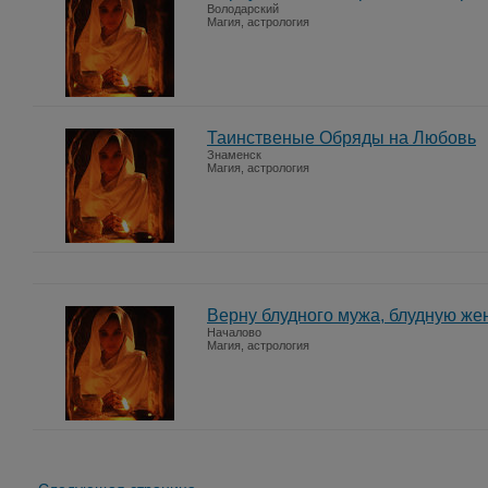
Володарский
Магия, астрология
Таинственые Обряды на Любовь
Знаменск
Магия, астрология
Верну блудного мужа, блудную же
Началово
Магия, астрология