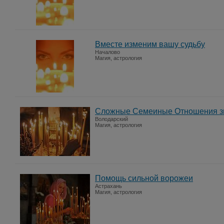
Вместе изменим вашу судьбу
Началово
Магия, астрология
Сложные Семеиные Отношения з
Володарский
Магия, астрология
Помощь сильной ворожеи
Астрахань
Магия, астрология