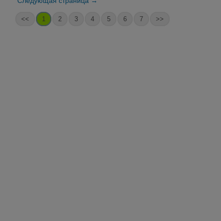
Следующая страница →
<<
1
2
3
4
5
6
7
>>