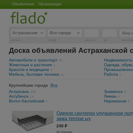
Объявления
Организации
-
регион
город
цена от
до
заголов
Доска объявлений Астраханской 
Автомобили и транспорт
Недвижимость
54
Животные и растения
Одежда, обувь
1
Красота и медицина
Промышленнос
3
Мебель, бытовая техника
Работа
41
1
Крупнейшие города
Все
Астрахань
Знаменск
256
9
Ахтубинск
Лиман
13
5
Волго-Каспийский
Нариманов
5
3
Одеяло синтепон улучшенное пол
зима,теплое ыу
240 ₽
Астрахань