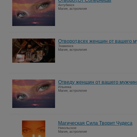
Отворот,От Соперницы
Ахтубинск
Магия, астрология
Отворот,всех женщин от вашего 
Знаменск
Магия, астрология
Отведу женщин от вашего мужчи
Ильинка
Магия, астрология
Магическая Сила Творит Чудеса
Никольское
Магия, астрология