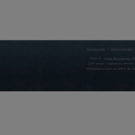
Соглашение
|
Обратная связь
Flado.ru -
доска бесплатных о
Сайт может содержать контент,
Оплачивая услуги на сайте, вы 