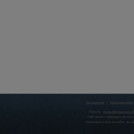
Соглашение
|
Обратная связь
Flado.ru -
доска бесплатных о
Сайт может содержать контент,
Оплачивая услуги на сайте, вы 