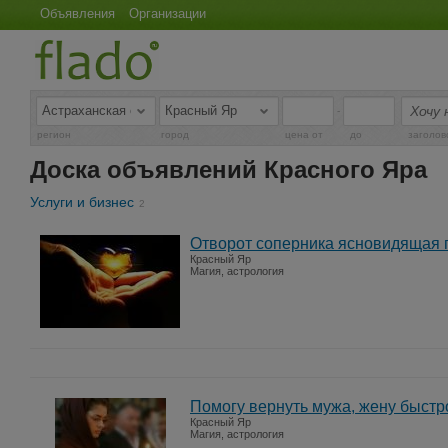
Объявления
Организации
-
регион
город
цена от
до
заголов
Доска объявлений Красного Яра
Услуги и бизнес
2
Отворот соперника ясновидящая г
Красный Яр
Магия, астрология
Помогу вернуть мужа, жену быстр
Красный Яр
Магия, астрология