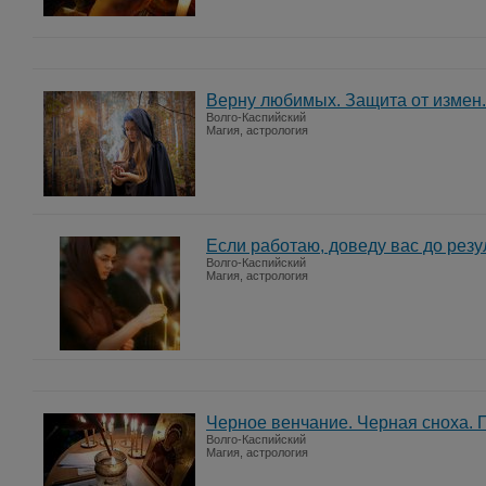
Верну любимых. Защита от измен
Волго-Каспийский
Магия, астрология
Если работаю, доведу вас до рез
Волго-Каспийский
Магия, астрология
Черное венчание. Черная сноха. 
Волго-Каспийский
Магия, астрология