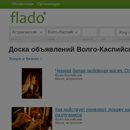
Объявления
Организации
-
регион
город
цена от
до
заголов
Доска объявлений Волго-Каспийс
Услуги и бизнес
5
Черная,белая,любовная магия. От
Волго-Каспийский
Магия, астрология
Как действует приворот, покажу н
разлучников
Волго-Каспийский
Магия, астрология