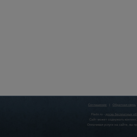
Соглашение
|
Обратная связь
Flado.ru -
доска бесплатных о
Сайт может содержать контент,
Оплачивая услуги на сайте, вы 