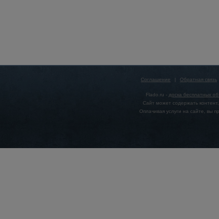
Соглашение
|
Обратная связь
Flado.ru -
доска бесплатных о
Сайт может содержать контент,
Оплачивая услуги на сайте, вы 