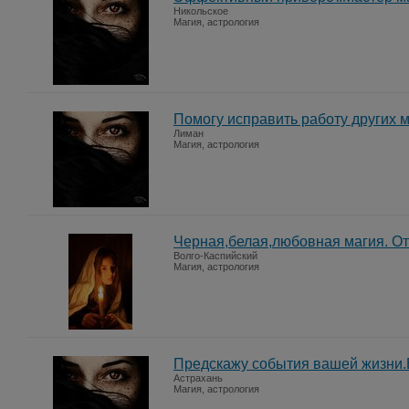
Никольское
Магия, астрология
Помогу исправить работу других 
Лиман
Магия, астрология
Черная,белая,любовная магия. От
Волго-Каспийский
Магия, астрология
Предскажу события вашей жизни.
Астрахань
Магия, астрология