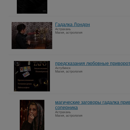
Гадалка Лондон
Астрахань
Магия, астрология
предсказания любовные приворо
Ахтубинск
Магия, астрология
магические заговоры гадалка пр
соперника
Астрахань
Магия, астрология