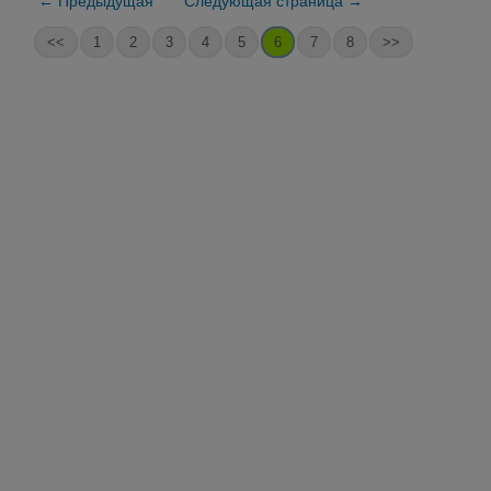
← Предыдущая
Следующая страница →
<<
1
2
3
4
5
6
7
8
>>