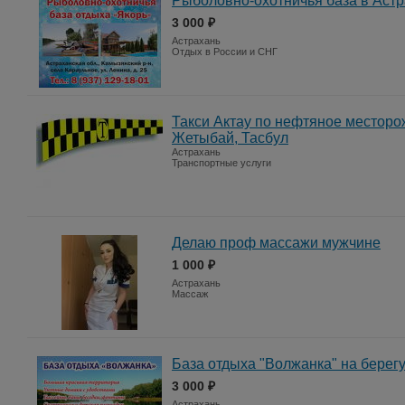
Рыболовно-охотничья база в Астр
3 000 ₽
Астрахань
Отдых в России и СНГ
Такси Актау по нефтяное месторо
Жетыбай, Тасбул
Астрахань
Транспортные услуги
Делаю проф массажи мужчине
1 000 ₽
Астрахань
Массаж
Бaза отдыха "Bолжaнка" на берегу
3 000 ₽
Астрахань