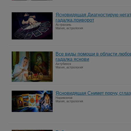
Ясновидящая Диагностирую негат
гадалка.приворот
Астрахань
Магия, астрология
Все виды помощи в области любо
гадалка яснови
Ахтубинск
Магия, астрология
Ясновидящая Снимет порчу, сглаз
Нариманов
Магия, астрология