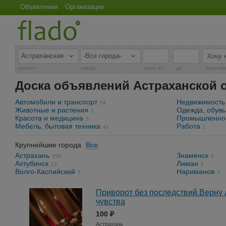
Объявления
Организации
-
регион
город
цена от
до
заголов
Доска объявлений Астраханской 
Автомобили и транспорт
Недвижимость
54
Животные и растения
Одежда, обувь
1
Красота и медицина
Промышленнос
3
Мебель, бытовая техника
Работа
41
1
Крупнейшие города
Все
Астрахань
Знаменск
256
9
Ахтубинск
Лиман
13
5
Волго-Каспийский
Нариманов
5
3
Приворот без последствий.Верну 
чувства
100 ₽
Астрахань