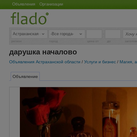
Объявления
Организации
-
регион
город
цена от
до
заголов
дарушка началово
Объявления Астраханской области
/
Услуги и бизнес
/
Магия, 
Объявление