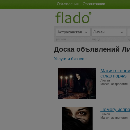
Объявления
Организации
регион
город
ц
Доска объявлений Л
Услуги и бизнес
5
Магия яснови
сглаз порч/s
Лиман
Магия, астрология
Помогу испра
Лиман
Магия, астрология