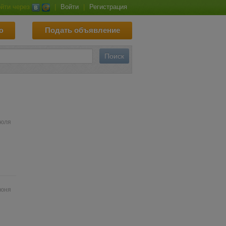
йти через
|
Войти
|
Регистрация
ю
Подать объявление
июля
июня