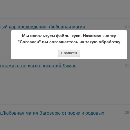
ный дар предвидения. Любовная магия
2 
Мы используем файлы куки. Нажимая кнопку
"Согласен" вы соглашаетесь на такую обработку
Согласен
твами от порчи и проклятий.Лиман
31
.Любовная магия.Заговорю от порчи и родовых
29