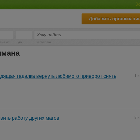
Во
Добавить организаци
-
ена от
до
заголовок
имана
дящая гадалка вернуть любимого приворот снять
1 
вить работу других магов
8 