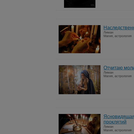
Наследствен
Лиман
Магия, астрология
Отчитаю моли
Лиман
Магия, астрология
Ясновидящая
проклятий
Лиман
Магия, астрология